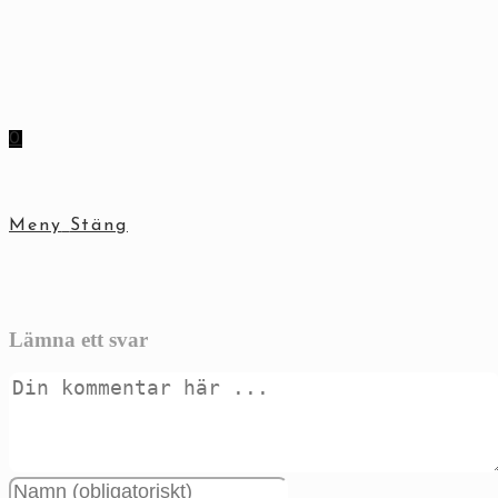
Hoppa
till
innehållet
0
Meny
Stäng
Lämna ett svar
Kommentar
Ange