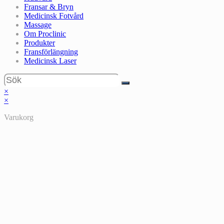
Fransar & Bryn
Medicinsk Fotvård
Massage
Om Proclinic
Produkter
Fransförlängning
Medicinsk Laser
×
×
Varukorg