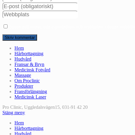
ditt
Ange
namn
din
eller
Ange
e-
användarnamn
URL
postadress
för
till
för
Spara mitt namn, min e-postadress och webbplats i denna webbläsa
att
din
att
kommentera
webbplats
kommentera
(valfritt)
Hem
Hårborttagning
Hudvård
Fransar & Bryn
Medicinsk Fotvård
Massage
Om Proclinic
Produkter
Fransförlängning
Medicinsk Laser
Pro Clinic, Uggledalsvägen15, 031-91 42 20
Stäng meny
Hem
Hårborttagning
Hudvård