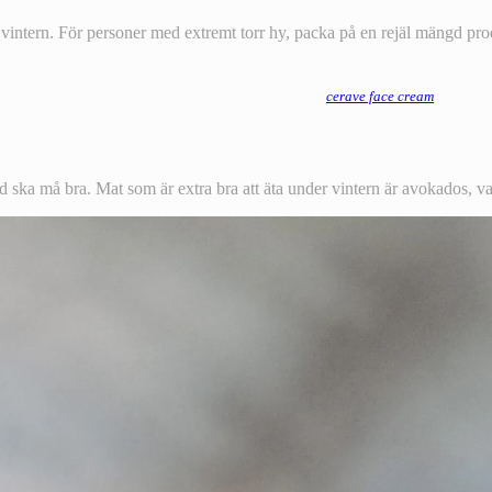
r vintern. För personer med extremt torr hy, packa på en rejäl mängd pr
cerave face cream
ka må bra. Mat som är extra bra att äta under vintern är avokados, valn