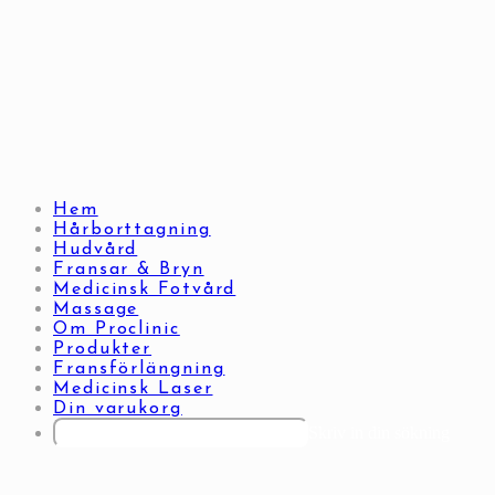
Hoppa
till
innehållet
Hem
Hårborttagning
Hudvård
Fransar & Bryn
Medicinsk Fotvård
Massage
Om Proclinic
Produkter
Fransförlängning
Medicinsk Laser
Din varukorg
Skriv in din sökning