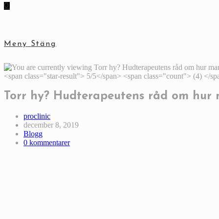
0
Meny
Stäng
Torr hy? Hudterapeutens råd om hur m
Inläggsförfattare:
proclinic
Inlägget
december 8, 2019
publicerat:
Inläggskategori:
Blogg
Kommentarer
0 kommentarer
på
inlägget: