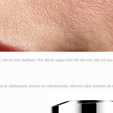
 i din hy bort snabbare. När din hy tappar fukt blir den torr, tajt och ka
om är oljebaserad, snarare än vattenbaserad, eftersom oljan kommer att