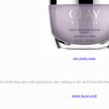
olay night cream
 exfoliering med mild glykolsyra eller mjölksyra för att få bort död hud
simple facial scrub