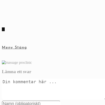
Hoppa
till
innehållet
0
Meny
Stäng
Lämna ett svar
Kommentar
Ange