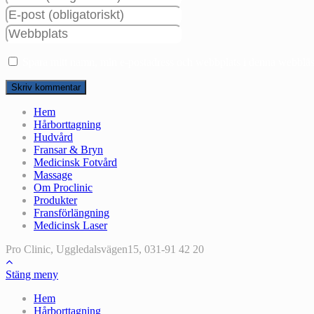
ditt
Ange
namn
din
eller
Ange
e-
användarnamn
URL
postadress
för
till
för
Spara mitt namn, min e-postadress och webbplats i denna webbläsa
att
din
att
kommentera
webbplats
kommentera
(valfritt)
Hem
Hårborttagning
Hudvård
Fransar & Bryn
Medicinsk Fotvård
Massage
Om Proclinic
Produkter
Fransförlängning
Medicinsk Laser
Pro Clinic, Uggledalsvägen15, 031-91 42 20
Stäng meny
Hem
Hårborttagning