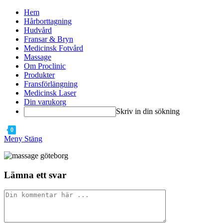
Hoppa
Hem
till
Hårborttagning
innehållet
Hudvård
Fransar & Bryn
Medicinsk Fotvård
Massage
Om Proclinic
Produkter
Fransförlängning
Medicinsk Laser
Din varukorg
Skriv in din sökning
0
Meny
Stäng
Lämna ett svar
Kommentar