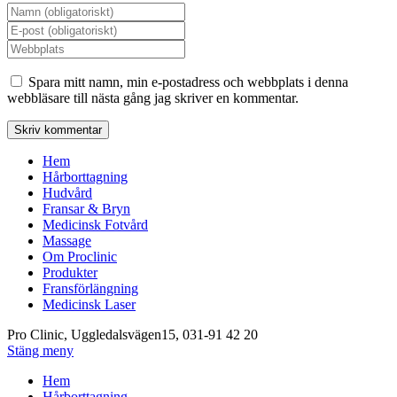
Ange
ditt
Ange
namn
din
Ange
eller
e-
URL
användarnamn
postadress
till
Spara mitt namn, min e-postadress och webbplats i denna
för
för
din
webbläsare till nästa gång jag skriver en kommentar.
att
att
webbplats
kommentera
kommentera
(valfritt)
Hem
Hårborttagning
Hudvård
Fransar & Bryn
Medicinsk Fotvård
Massage
Om Proclinic
Produkter
Fransförlängning
Medicinsk Laser
Pro Clinic, Uggledalsvägen15, 031-91 42 20
Stäng meny
Hem
Hårborttagning